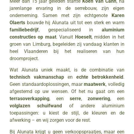
Meer dan 15 jaar geleden startte
Koen Van Cann
, na
jarenlange ervaring in de serrebouw, zijn eigen
onderneming. Samen met zijn echtgenote
Karen
Olaerts
bouwde hij Alunata uit tot een sterk en warm
familiebedrijf
, gespecialiseerd in
aluminium
constructies op maat
. Vanuit
Hoeselt
, midden in het
groen van Limburg, begeleiden zij vandaag klanten in
heel Vlaanderen bij het realiseren van hun
droomproject.
Wat Alunata uniek maakt, is de combinatie van
technisch vakmanschap
en
echte betrokkenheid
.
Geen standaardoplossingen, maar
maatwerk
, volledig
afgestemd op uw wensen. Of het nu gaat om een
terrasoverkapping
, een
serre
,
zonwering
, een
volglazen schuifwand
of andere aluminium
toepassingen: u kiest de stijl, de kleuren en de
afwerking – en wij zorgen voor de rest.
Bij Alunata krijgt u geen verkoopspraatjes, maar een