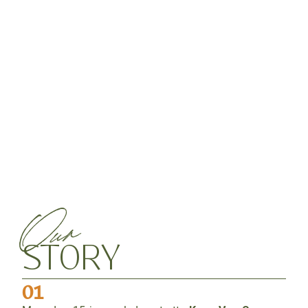
Our
STORY
01