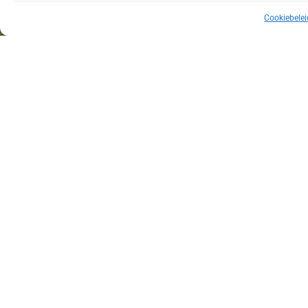
Cookiebelei
Alunata
2026
© Alle rechten voorbehouden
WORD ONZE NIEUWE
MEDEWERKER IN
ALUMINIUM SCHRIJNWERK!